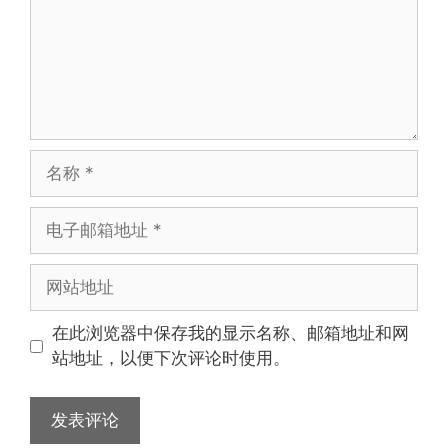
名
称
电
子
邮
网
箱
站
地
地
在此浏览器中保存我的显示名称、邮箱地址和网
址
址
站地址，以便下次评论时使用。