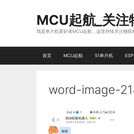
跳
至
MCU起航_关
内
容
我是单片机爱好者MCU起航，这里持续关注物联网
首页
MCU起航
51单片机
ESP
word-image-21