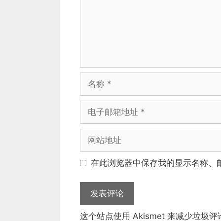
名
称
电
子
邮
网
箱
站
地
地
在此浏览器中保存我的显示名称、
址
址
这个站点使用 Akismet 来减少垃圾评