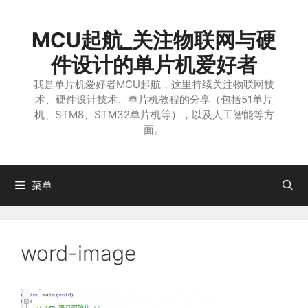
跳
至
MCU起航_关注物联网与硬
内
容
件设计的单片机爱好者
我是单片机爱好者MCU起航，这里持续关注物联网技
术、硬件设计技术、单片机教程的分享（包括51单片
机、STM8、STM32单片机等），以及人工智能等方
面。
菜单
word-image