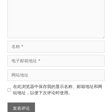
名
称
电
子
邮
网
箱
站
地
地
在此浏览器中保存我的显示名称、邮箱地址和网
址
址
站地址，以便下次评论时使用。