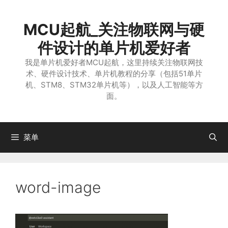
跳
至
MCU起航_关注物联网与硬
内
容
件设计的单片机爱好者
我是单片机爱好者MCU起航，这里持续关注物联网技
术、硬件设计技术、单片机教程的分享（包括51单片
机、STM8、STM32单片机等），以及人工智能等方
面。
菜单
word-image