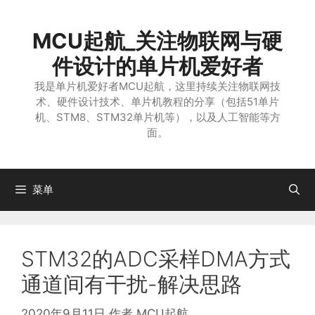
跳
至
MCU起航_关注物联网与硬
内
容
件设计的单片机爱好者
我是单片机爱好者MCU起航，这里持续关注物联网技
术、硬件设计技术、单片机教程的分享（包括51单片
机、STM8、STM32单片机等），以及人工智能等方
面。
菜单
STM32的ADC采样DMA方式
通道间有干扰-解决思路
2020年9月11日
作者
MCU起航