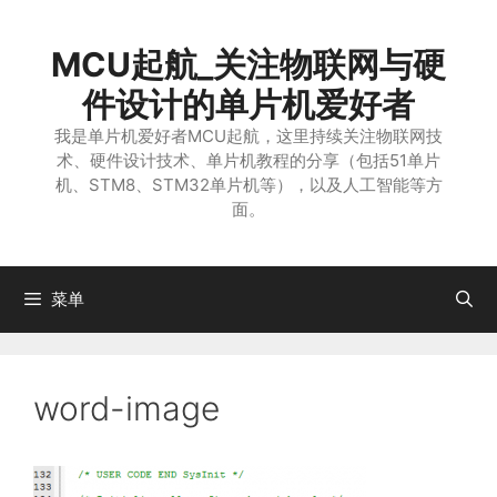
跳
至
MCU起航_关注物联网与硬
内
容
件设计的单片机爱好者
我是单片机爱好者MCU起航，这里持续关注物联网技
术、硬件设计技术、单片机教程的分享（包括51单片
机、STM8、STM32单片机等），以及人工智能等方
面。
菜单
word-image