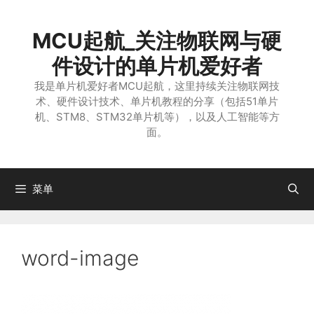
跳
至
MCU起航_关注物联网与硬
内
容
件设计的单片机爱好者
我是单片机爱好者MCU起航，这里持续关注物联网技
术、硬件设计技术、单片机教程的分享（包括51单片
机、STM8、STM32单片机等），以及人工智能等方
面。
菜单
word-image