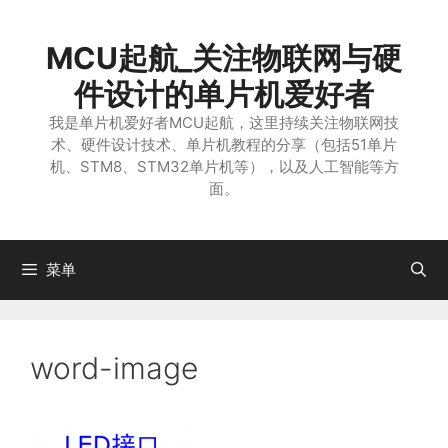
跳
至
MCU起航_关注物联网与硬
内
容
件设计的单片机爱好者
我是单片机爱好者MCU起航，这里持续关注物联网技
术、硬件设计技术、单片机教程的分享（包括51单片
机、STM8、STM32单片机等），以及人工智能等方
面。
菜单
word-image