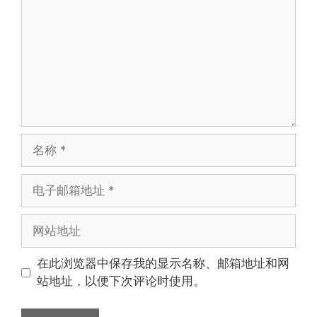
名
称
电
子
邮
网
箱
站
地
地
在此浏览器中保存我的显示名称、邮箱地址和网
址
址
站地址，以便下次评论时使用。