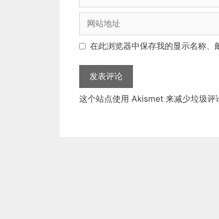
子
邮
网
箱
站
地
地
在此浏览器中保存我的显示名称、
址
址
这个站点使用 Akismet 来减少垃圾评