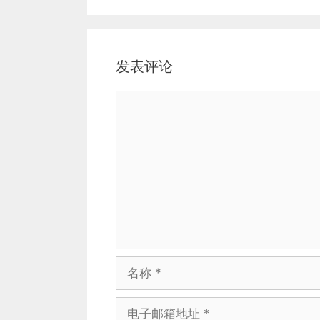
发表评论
评
论
名
称
电