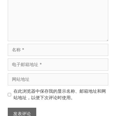
名
称
电
子
邮
网
箱
站
地
地
在此浏览器中保存我的显示名称、邮箱地址和网
址
址
站地址，以便下次评论时使用。