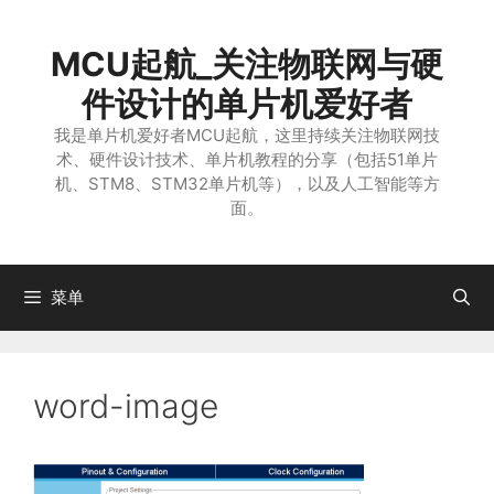
跳
至
MCU起航_关注物联网与硬
内
容
件设计的单片机爱好者
我是单片机爱好者MCU起航，这里持续关注物联网技
术、硬件设计技术、单片机教程的分享（包括51单片
机、STM8、STM32单片机等），以及人工智能等方
面。
菜单
word-image