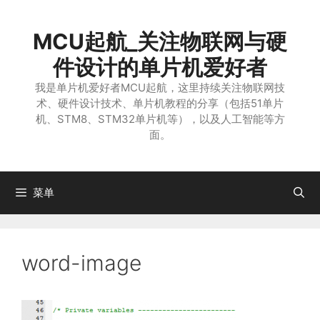
跳
至
MCU起航_关注物联网与硬
内
容
件设计的单片机爱好者
我是单片机爱好者MCU起航，这里持续关注物联网技
术、硬件设计技术、单片机教程的分享（包括51单片
机、STM8、STM32单片机等），以及人工智能等方
面。
菜单
word-image