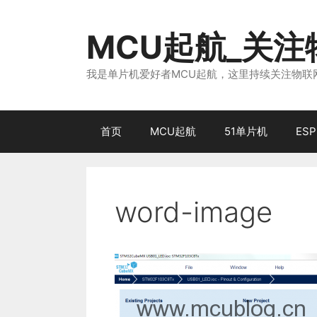
跳
至
MCU起航_关
内
容
我是单片机爱好者MCU起航，这里持续关注物联网
首页
MCU起航
51单片机
ESP
word-image