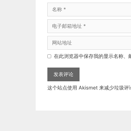
名
称
电
子
邮
网
箱
站
地
地
在此浏览器中保存我的显示名称、
址
址
这个站点使用 Akismet 来减少垃圾评