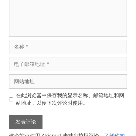
名
称
电
子
邮
网
箱
站
地
地
在此浏览器中保存我的显示名称、邮箱地址和网
址
址
站地址，以便下次评论时使用。
这个站点使用 Akismet 来减少垃圾评论。
了解你的