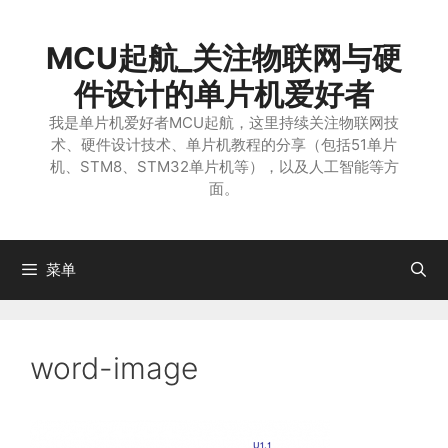
跳
至
MCU起航_关注物联网与硬
内
容
件设计的单片机爱好者
我是单片机爱好者MCU起航，这里持续关注物联网技
术、硬件设计技术、单片机教程的分享（包括51单片
机、STM8、STM32单片机等），以及人工智能等方
面。
菜单
word-image