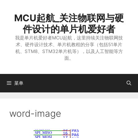
跳
至
MCU起航_关注物联网与硬
内
容
件设计的单片机爱好者
我是单片机爱好者MCU起航，这里持续关注物联网技
术、硬件设计技术、单片机教程的分享（包括51单片
机、STM8、STM32单片机等），以及人工智能等方
面。
菜单
word-image