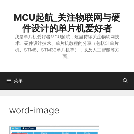
跳
至
MCU起航_关注物联网与硬
内
容
件设计的单片机爱好者
我是单片机爱好者MCU起航，这里持续关注物联网技
术、硬件设计技术、单片机教程的分享（包括51单片
机、STM8、STM32单片机等），以及人工智能等方
面。
菜单
word-image