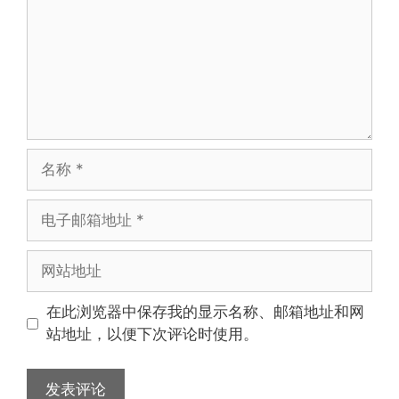
名
称
电
子
邮
网
箱
站
地
地
在此浏览器中保存我的显示名称、邮箱地址和网
址
址
站地址，以便下次评论时使用。