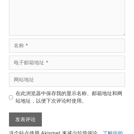
名
称
电
子
邮
网
箱
站
地
地
在此浏览器中保存我的显示名称、邮箱地址和网
址
址
站地址，以便下次评论时使用。
这个站点使用 Akismet 来减少垃圾评论。
了解你的