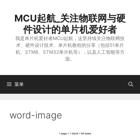
跳
至
MCU起航_关注物联网与硬
内
容
件设计的单片机爱好者
我是单片机爱好者MCU起航，这里持续关注物联网技
术、硬件设计技术、单片机教程的分享（包括51单片
机、STM8、STM32单片机等），以及人工智能等方
面。
菜单
word-image