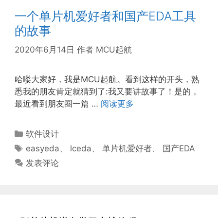
一个单片机爱好者和国产EDA工具
的故事
2020年6月14日
作者
MCU起航
哈喽大家好，我是MCU起航。看到这样的开头，熟
悉我的朋友肯定就猜到了:我又要讲故事了！是的，
最近看到朋友圈一篇 …
阅读更多
分
软件设计
类
标
easyeda
、
lceda
、
单片机爱好者
、
国产EDA
签
发表评论