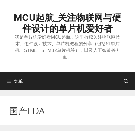
跳
至
MCU起航_关注物联网与硬
内
容
件设计的单片机爱好者
我是单片机爱好者MCU起航，这里持续关注物联网技
术、硬件设计技术、单片机教程的分享（包括51单片
机、STM8、STM32单片机等），以及人工智能等方
面。
菜单
国产EDA