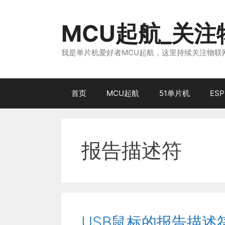
跳
至
MCU起航_关
内
容
我是单片机爱好者MCU起航，这里持续关注物联网
首页
MCU起航
51单片机
ESP
报告描述符
USB鼠标的报告描述