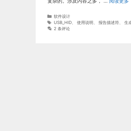
复杂的。涉及内容之多， …
阅读更多
分
软件设计
类
标
USB_HID
、
使用说明
、
报告描述符
、
生
签
2 条评论