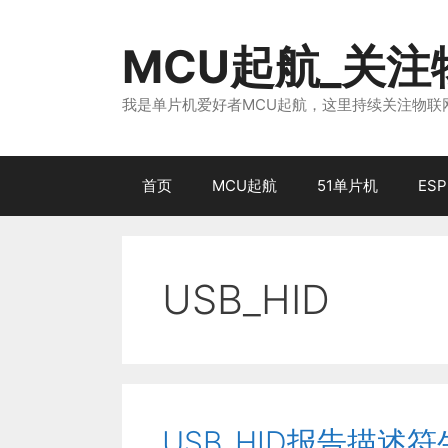
跳
至
MCU起航_关
内
容
我是单片机爱好者MCU起航，这里持续关注物联网
首页
MCU起航
51单片机
ESP
USB_HID
USB_HID报告描述