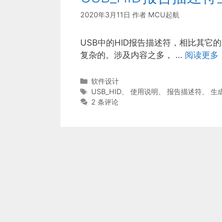
2020年3月11日
作者
MCU起航
USB中的HID报告描述符，相比其
复杂的。涉及内容之多， …
阅读更多
分
软件设计
类
标
USB_HID
、
使用说明
、
报告描述符
、
生
签
2 条评论