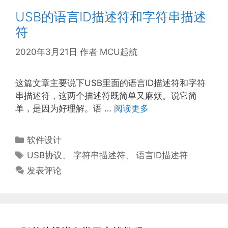
USB的语言ID描述符和字符串描述
符
2020年3月21日
作者
MCU起航
这篇文章主要说下USB里面的语言ID描述符和字符
串描述符，这两个描述符既简单又麻烦。说它简
单，是因为好理解。语 …
阅读更多
分
软件设计
类
标
USB协议
、
字符串描述符
、
语言ID描述符
签
发表评论