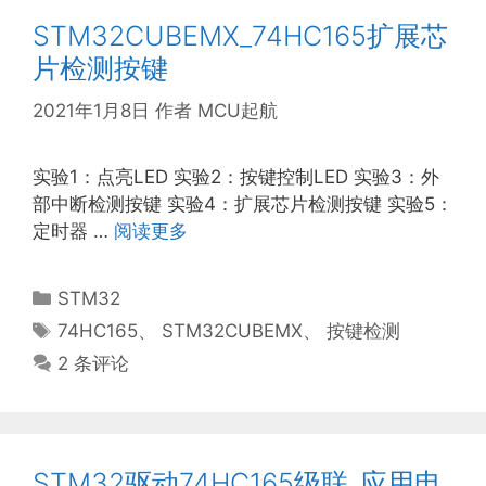
STM32CUBEMX_74HC165扩展芯
片检测按键
2021年1月8日
作者
MCU起航
实验1：点亮LED 实验2：按键控制LED 实验3：外
部中断检测按键 实验4：扩展芯片检测按键 实验5：
定时器 …
阅读更多
分
STM32
类
标
74HC165
、
STM32CUBEMX
、
按键检测
签
2 条评论
STM32驱动74HC165级联_应用电