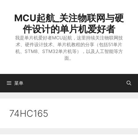
跳
至
MCU起航_关注物联网与硬
内
容
件设计的单片机爱好者
我是单片机爱好者MCU起航，这里持续关注物联网技
术、硬件设计技术、单片机教程的分享（包括51单片
机、STM8、STM32单片机等），以及人工智能等方
面。
菜单
74HC165