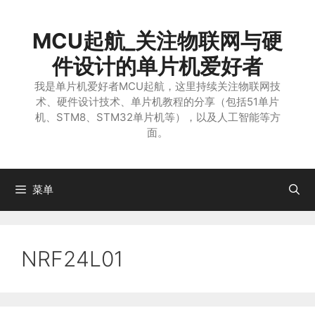
跳
至
MCU起航_关注物联网与硬
内
容
件设计的单片机爱好者
我是单片机爱好者MCU起航，这里持续关注物联网技
术、硬件设计技术、单片机教程的分享（包括51单片
机、STM8、STM32单片机等），以及人工智能等方
面。
菜单
NRF24L01