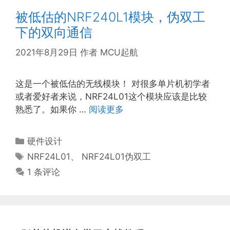
被低估的NRF240L1模块，伪双工
下的双向通信
2021年8月29日
作者
MCU起航
这是一个被低估的无线模块！ 对很多单片机初学者
或者爱好者来说，NRF24L01这个模块应该是比较
熟悉了。如果你 …
阅读更多
分
硬件设计
类
标
NRF24L01
、
NRF24L01伪双工
签
1 条评论