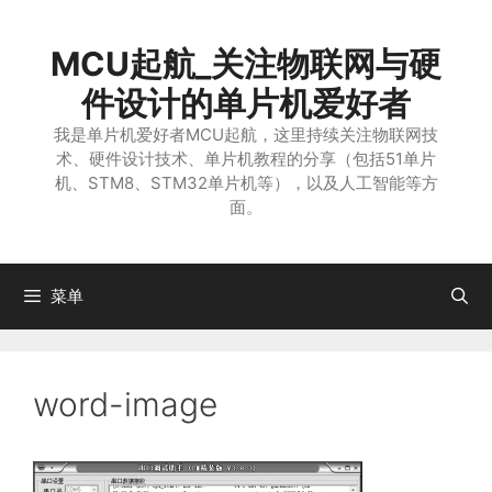
跳
至
MCU起航_关注物联网与硬
内
容
件设计的单片机爱好者
我是单片机爱好者MCU起航，这里持续关注物联网技
术、硬件设计技术、单片机教程的分享（包括51单片
机、STM8、STM32单片机等），以及人工智能等方
面。
菜单
word-image