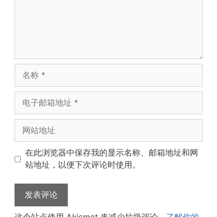
名
称
电
子
邮
网
箱
站
地
地
在此浏览器中保存我的显示名称、邮箱地址和网
址
址
站地址，以便下次评论时使用。
这个站点使用 Akismet 来减少垃圾评论。
了解你的