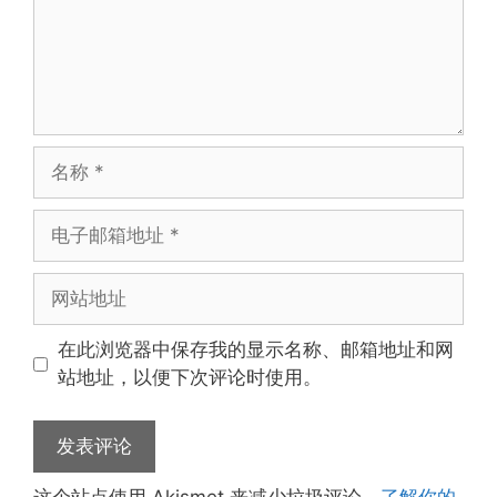
名
称
电
子
邮
网
箱
站
地
地
在此浏览器中保存我的显示名称、邮箱地址和网
址
址
站地址，以便下次评论时使用。
这个站点使用 Akismet 来减少垃圾评论。
了解你的