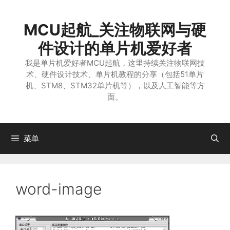
跳
至
MCU起航_关注物联网与硬
内
容
件设计的单片机爱好者
我是单片机爱好者MCU起航，这里持续关注物联网技
术、硬件设计技术、单片机教程的分享（包括51单片
机、STM8、STM32单片机等），以及人工智能等方
面。
菜单
word-image